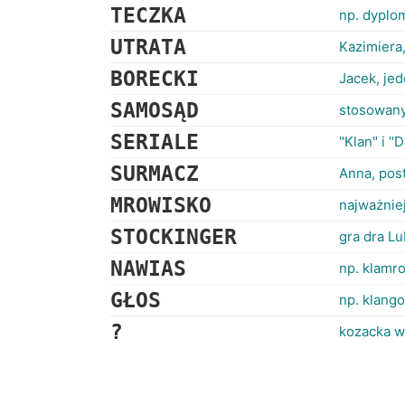
TECZKA
np. dyplo
UTRATA
Kazimiera,
BORECKI
Jacek, jed
SAMOSĄD
stosowany
SERIALE
"Klan" i "
SURMACZ
Anna, post
MROWISKO
najważniej
STOCKINGER
gra dra Lu
NAWIAS
np. klamr
GŁOS
np. klango
?
kozacka w