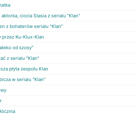
matka
 aktorka, ciocia Stasia z serialu "Klan"
en z bohaterów serialu "Klan"
 przez Ku-Klux-Klan
Daleko od szosy"
ać z serialu "Klan"
sza płyta zespołu Klan
bicza w serialu "Klan"
owy
r
łócznia