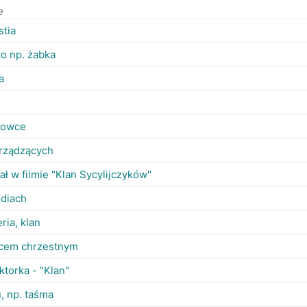
e
stia
to np. żabka
a
inowce
 rządzących
ał w filmie "Klan Sycylijczyków"
ndiach
ria, klan
ojcem chrzestnym
ktorka - "Klan"
u, np. taśma