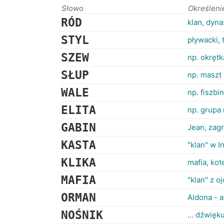
Słowo
Określeni
RÓD
klan, dyna
STYL
pływacki, 
SZEW
np. okrętk
SŁUP
np. maszt
WALE
np. fiszb
ELITA
np. grupa
GABIN
Jean, zagr
KASTA
"klan" w I
KLIKA
mafia, kote
MAFIA
"klan" z 
ORMAN
Aldona - a
NOŚNIK
... dźwięk