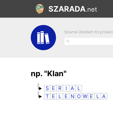
SZARADA
.net
Słownik Określeń Krzyżówk
np. "Klan"
S
E
R
I
A
L
T
E
L
E
N
O
W
E
L
A