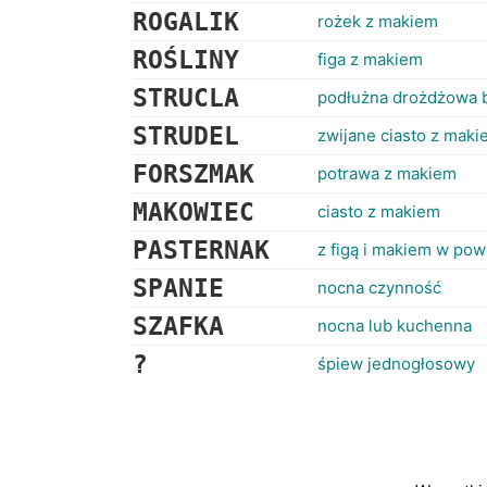
ROGALIK
rożek z makiem
ROŚLINY
figa z makiem
STRUCLA
podłużna drożdżowa 
STRUDEL
zwijane ciasto z mak
FORSZMAK
potrawa z makiem
MAKOWIEC
ciasto z makiem
PASTERNAK
z figą i makiem w po
SPANIE
nocna czynność
SZAFKA
nocna lub kuchenna
?
śpiew jednogłosowy