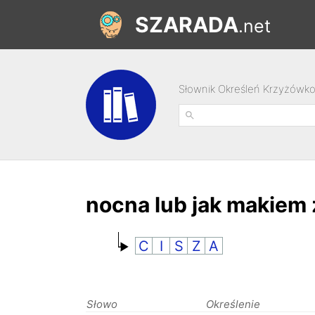
SZARADA
.net
Słownik Określeń Krzyżówk
nocna lub jak makiem 
C
I
S
Z
A
Słowo
Określenie