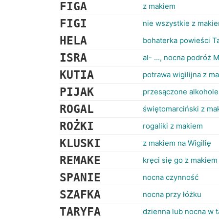
FIGA
z makiem
FIGI
nie wszystkie z maki
HELA
bohaterka powieści Ta
ISRA
al- ..., nocna podróż
KUTIA
potrawa wigilijna z m
PIJAK
przesączone alkohole
ROGAL
świętomarciński z ma
ROŻKI
rogaliki z makiem
KLUSKI
z makiem na Wigilię
REMAKE
kręci się go z makiem
SPANIE
nocna czynność
SZAFKA
nocna przy łóżku
TARYFA
dzienna lub nocna w 