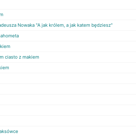
em
deusza Nowaka "A jak królem, a jak katem będziesz"
 Mahometa
akiem
m ciasto z makiem
kiem
taksówce