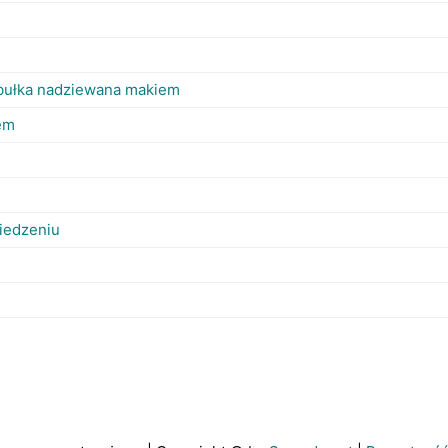
bułka nadziewana makiem
iem
wiedzeniu