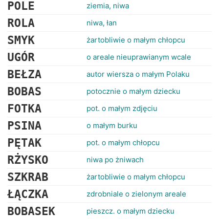
RANKINGI
POLE
ziemia, niwa
ROLA
niwa, łan
SMYK
żartobliwie o małym chłopcu
UGÓR
o areale nieuprawianym wcale
BEŁZA
autor wiersza o małym Polaku
BOBAS
potocznie o małym dziecku
FOTKA
pot. o małym zdjęciu
PSINA
o małym burku
PĘTAK
pot. o małym chłopcu
RŻYSKO
niwa po żniwach
SZKRAB
żartobliwie o małym chłopcu
ŁĄCZKA
zdrobniale o zielonym areale
BOBASEK
pieszcz. o małym dziecku