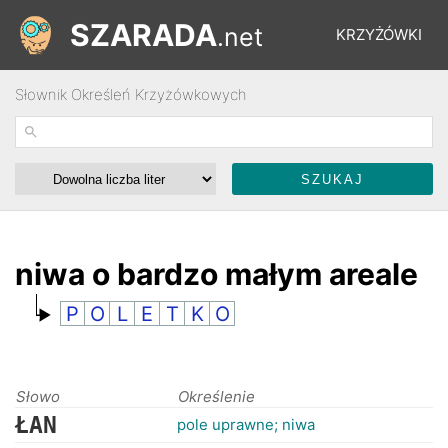
SZARADA
.net
KRZYŻÓWKI
Słownik Określeń Krzyżówkowych
REBUSY
ŁAMIGŁÓWKI
WYŚCIGI
niwa o bardzo małym areale
P
O
L
E
T
K
O
SŁOWNIK
FORUM
Słowo
Określenie
ŁAN
pole uprawne; niwa