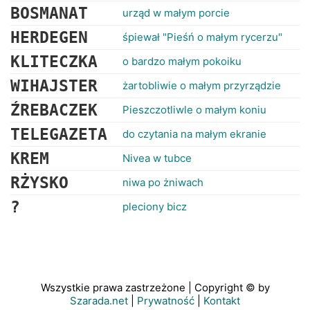
BOSMANAT
urząd w małym porcie
HERDEGEN
śpiewał "Pieśń o małym rycerzu"
KLITECZKA
o bardzo małym pokoiku
WIHAJSTER
żartobliwie o małym przyrządzie
ŹREBACZEK
Pieszczotliwle o małym koniu
TELEGAZETA
do czytania na małym ekranie
KREM
Nivea w tubce
RŻYSKO
niwa po żniwach
?
pleciony bicz
Wszystkie prawa zastrzeżone | Copyright © by
Szarada.net
|
Prywatność
|
Kontakt