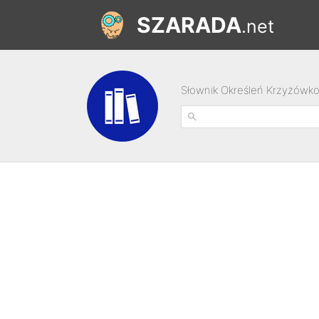
SZARADA
.net
Słownik Określeń Krzyżówk