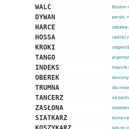
WALC
Boston n
DYWAN
perski, 
HARCE
zabawa 
HOSSA
radość n
KROKI
odgwizd
TANGO
argentyń
INDEKS
miernik 
OBEREK
skoczny
TRUMNA
dla nie
TANCERZ
na parki
ZASŁONA
stawian
SIATKARZ
ścina na
KOSZYKARZ
lata po 