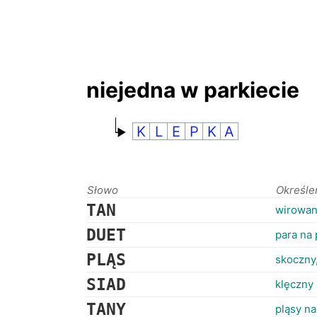
niejedna w parkiecie
K
L
E
P
K
A
Słowo
Określe
TAN
wirowan
DUET
para na 
PLĄS
skoczny,
SIAD
klęczny 
TANY
pląsy na