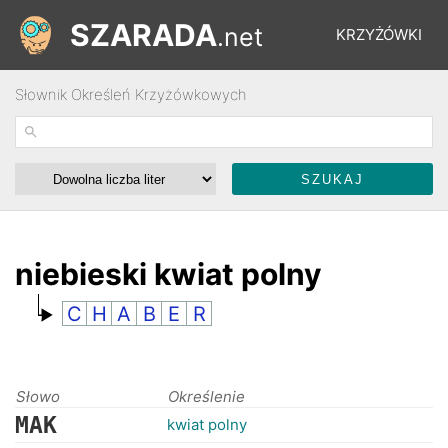
SZARADA
.net
KRZYŻÓWKI
Słownik Określeń Krzyżówkowych
REBUSY
ŁAMIGŁÓWKI
WYŚCIGI
niebieski kwiat polny
C
H
A
B
E
R
SŁOWNIK
FORUM
Słowo
Określenie
MAK
kwiat polny