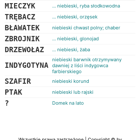
MIECZYK
... niebieski, ryba słodkowodna
TRĘBACZ
... niebieski, orzęsek
BŁAWATEK
niebieski chwast polny; chaber
ZBROJNIK
... niebieski, glonojad
DRZEWOŁAZ
... niebieski, żaba
niebieski barwnik otrzymywany
INDYGOTYNA
dawniej z liści indygowca
farbierskiego
SZAFIR
niebieski korund
PTAK
niebieski lub rajski
?
Domek na lato
Wszystkie prawa zastrzeżone | Copyright © by