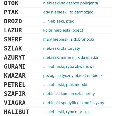
RANKINGI
OTOK
niebieski na czapce policjanta
PTAK
gdy niebieski, to darmozjad
DROZD
... niebieski, ptak
LAZUR
kolor niebieski (poet.)
SMERF
mały niebieski z dobranocki
SZLAK
niebieski dla turysty
AZURYT
niebieski minerał, ruda miedzi
GURAMI
... niebieski, ryba akwariowa
KWAZAR
pozagalaktyczny obiekt niebieski
PETREL
... niebieski, ptak morski
SZAFIR
niebieski kamień szlachetny
VIAGRA
niebieski specyfik dla mężczyzny
HALIBUT
... niebieski, ryba morska