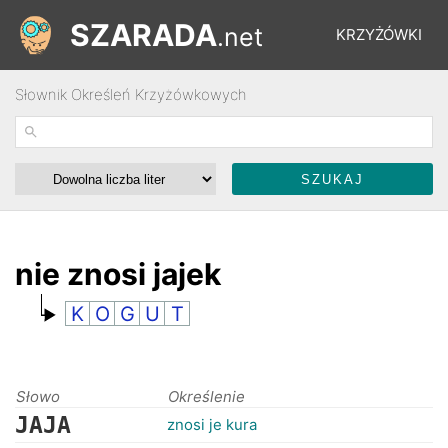
SZARADA
.net
KRZYŻÓWKI
Słownik Określeń Krzyżówkowych
REBUSY
ŁAMIGŁÓWKI
WYŚCIGI
nie znosi jajek
K
O
G
U
T
SŁOWNIK
FORUM
Słowo
Określenie
JAJA
znosi je kura