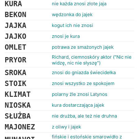
RANKINGI
KURA
nie każda znosi złote jaja
BEKON
wędzonka do jajek
JAJKA
kogut ich nie znosi
JAJKO
znosi je kura
OMLET
potrawa ze smażonych jajek
Richard, ciemnoskóry aktor ("Nic nie
PRYOR
widzę, nic nie słyszę")
SROKA
znosi do gniazda świecidełka
STOIK
znosi wszystko ze spokojem
KLIMAT
polarny źle znosi Latynos
NIOSKA
kura dostarczająca jajek
SŁUŻBA
nie drużba, ale też nie druhna
MAJONEZ
z oliwy i jajek
fińskie i estońskie smarowidło z