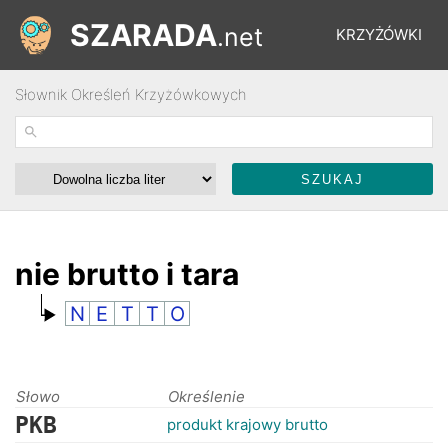
SZARADA
.net
KRZYŻÓWKI
Słownik Określeń Krzyżówkowych
REBUSY
ŁAMIGŁÓWKI
WYŚCIGI
nie brutto i tara
N
E
T
T
O
SŁOWNIK
FORUM
Słowo
Określenie
PKB
produkt krajowy brutto