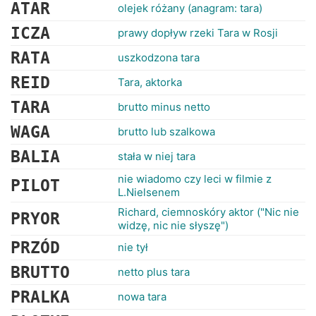
RANKINGI
ATAR
olejek różany (anagram: tara)
ICZA
prawy dopływ rzeki Tara w Rosji
RATA
uszkodzona tara
REID
Tara, aktorka
TARA
brutto minus netto
WAGA
brutto lub szalkowa
BALIA
stała w niej tara
nie wiadomo czy leci w filmie z
PILOT
L.Nielsenem
Richard, ciemnoskóry aktor ("Nic nie
PRYOR
widzę, nic nie słyszę")
PRZÓD
nie tył
BRUTTO
netto plus tara
PRALKA
nowa tara