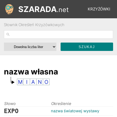
SZARADA
.net
KRZYŻÓWKI
Słownik Określeń Krzyżówkowych
REBUSY
ŁAMIGŁÓWKI
WYŚCIGI
nazwa własna
M
I
A
N
O
SŁOWNIK
FORUM
Słowo
Określenie
EXPO
nazwa światowej wystawy