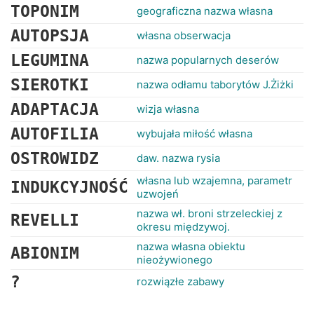
TOPONIM
geograficzna nazwa własna
AUTOPSJA
własna obserwacja
LEGUMINA
nazwa popularnych deserów
SIEROTKI
nazwa odłamu taborytów J.Żiżki
ADAPTACJA
wizja własna
AUTOFILIA
wybujała miłość własna
OSTROWIDZ
daw. nazwa rysia
własna lub wzajemna, parametr
INDUKCYJNOŚĆ
uzwojeń
nazwa wł. broni strzeleckiej z
REVELLI
okresu międzywoj.
nazwa własna obiektu
ABIONIM
nieożywionego
?
rozwiązłe zabawy