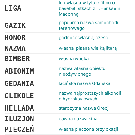
RANKINGI
Ich własna w tytule filmu o
LIGA
baseballistkach z T.Hanksem i
Madonną
popuarna nazwa samochodu
GAZIK
terenowego
HONOR
godność własna; cześć
NAZWA
własna, pisana wielką literą
BIMBER
własna wódka
nazwa własna obiektu
ABIONIM
nieożywionego
GEDANIA
łacińska nazwa Gdańska
nazwa najprostszych alkoholi
GLIKOLE
dihydroksylowych
HELLADA
starożytna nazwa Grecji
ILUZJON
dawna nazwa kina
PIECZEŃ
własna pieczona przy okazji