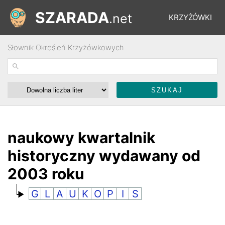
SZARADA
.net
KRZYŻÓWKI
Słownik Określeń Krzyżówkowych
REBUSY
ŁAMIGŁÓWKI
WYŚCIGI
naukowy kwartalnik
historyczny wydawany od
SŁOWNIK
2003 roku
G
L
A
U
K
O
P
I
S
FORUM