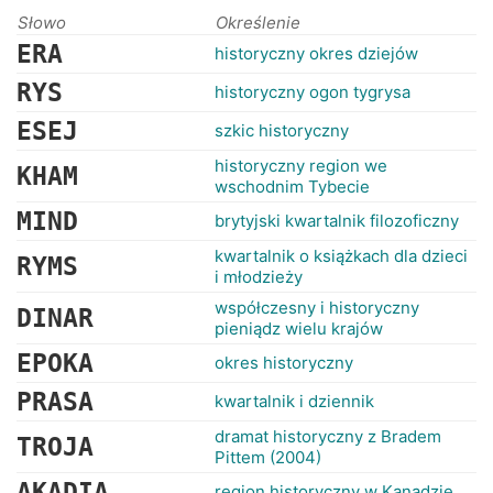
RANKINGI
Słowo
Określenie
ERA
historyczny okres dziejów
RYS
historyczny ogon tygrysa
ESEJ
szkic historyczny
historyczny region we
KHAM
wschodnim Tybecie
MIND
brytyjski kwartalnik filozoficzny
kwartalnik o książkach dla dzieci
RYMS
i młodzieży
współczesny i historyczny
DINAR
pieniądz wielu krajów
EPOKA
okres historyczny
PRASA
kwartalnik i dziennik
dramat historyczny z Bradem
TROJA
Pittem (2004)
AKADIA
region historyczny w Kanadzie