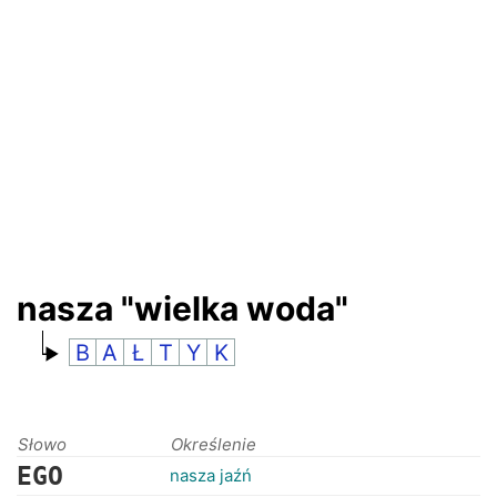
RANKINGI
nasza "wielka woda"
B
A
Ł
T
Y
K
Słowo
Określenie
EGO
nasza jaźń