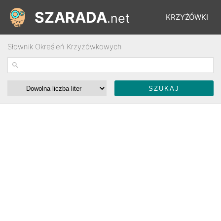
SZARADA
.net
KRZYŻÓWKI
Słownik Określeń Krzyżówkowych
REBUSY
ŁAMIGŁÓWKI
WYŚCIGI
SŁOWNIK
FORUM