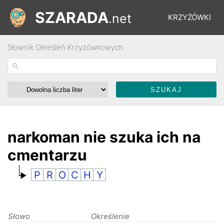
SZARADA
.net
KRZYŻÓWKI
Słownik Określeń Krzyżówkowych
REBUSY
ŁAMIGŁÓWKI
WYŚCIGI
narkoman nie szuka ich na
cmentarzu
SŁOWNIK
P
R
O
C
H
Y
FORUM
Słowo
Określenie