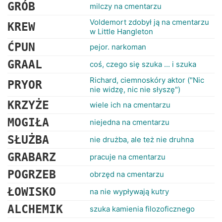
RANKINGI
GRÓB
milczy na cmentarzu
Voldemort zdobył ją na cmentarzu
KREW
w Little Hangleton
ĆPUN
pejor. narkoman
GRAAL
coś, czego się szuka ... i szuka
Richard, ciemnoskóry aktor ("Nic
PRYOR
nie widzę, nic nie słyszę")
KRZYŻE
wiele ich na cmentarzu
MOGIŁA
niejedna na cmentarzu
SŁUŻBA
nie drużba, ale też nie druhna
GRABARZ
pracuje na cmentarzu
POGRZEB
obrzęd na cmentarzu
ŁOWISKO
na nie wypływają kutry
ALCHEMIK
szuka kamienia filozoficznego