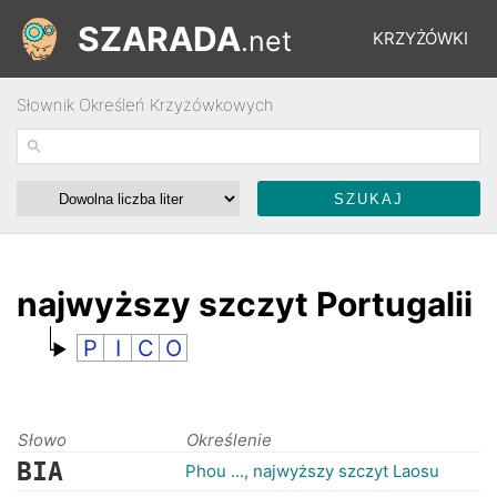
SZARADA
.net
KRZYŻÓWKI
Słownik Określeń Krzyżówkowych
REBUSY
ŁAMIGŁÓWKI
WYŚCIGI
najwyższy szczyt Portugalii
P
I
C
O
SŁOWNIK
FORUM
Słowo
Określenie
BIA
Phou ..., najwyższy szczyt Laosu