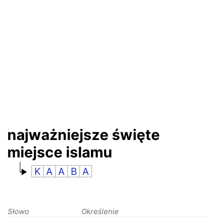
RANKINGI
najważniejsze święte
miejsce islamu
K
A
A
B
A
Słowo
Określenie