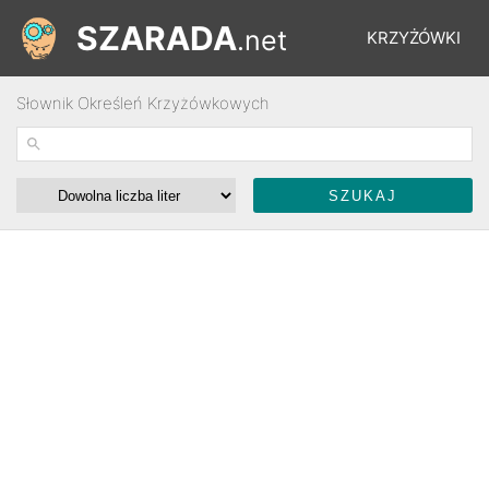
SZARADA
.net
KRZYŻÓWKI
Słownik Określeń Krzyżówkowych
REBUSY
ŁAMIGŁÓWKI
WYŚCIGI
SŁOWNIK
FORUM