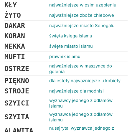
KŁY
najważniejsze w psim uzębieniu
ŻYTO
najważniejsze zboże chlebowe
DAKAR
najważniejsze miasto Senegalu
KORAN
święta księga Islamu
MEKKA
święte miasto islamu
MUFTI
prawnik islamu
najważniejsze w maszynce do
OSTRZE
golenia
PIĘKNO
dla estety najważniejsze u kobiety
STROJE
najważniejsze dla modnisi
wyznawcy jednego z odłamów
SZYICI
islamu
wyznawca jednego z odłamów
SZYITA
islamu
nusajryta, wyznawca jednego z
ALAWITA