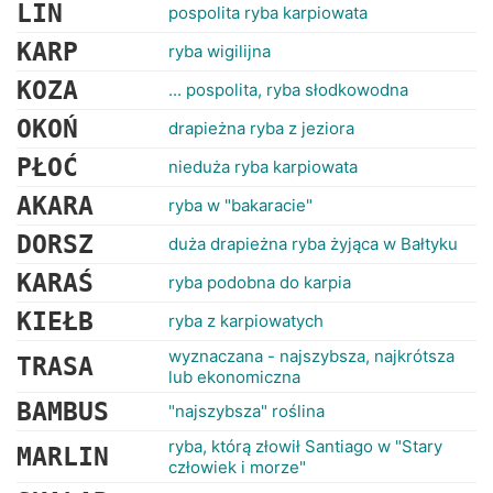
RANKINGI
LIN
pospolita ryba karpiowata
KARP
ryba wigilijna
KOZA
... pospolita, ryba słodkowodna
OKOŃ
drapieżna ryba z jeziora
PŁOĆ
nieduża ryba karpiowata
AKARA
ryba w "bakaracie"
DORSZ
duża drapieżna ryba żyjąca w Bałtyku
KARAŚ
ryba podobna do karpia
KIEŁB
ryba z karpiowatych
wyznaczana - najszybsza, najkrótsza
TRASA
lub ekonomiczna
BAMBUS
"najszybsza" roślina
ryba, którą złowił Santiago w "Stary
MARLIN
człowiek i morze"