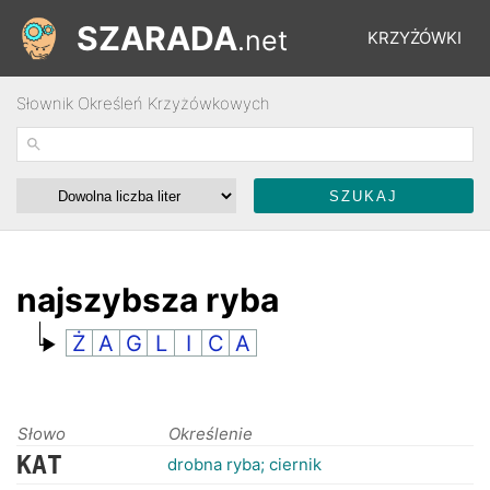
SZARADA
.net
KRZYŻÓWKI
Słownik Określeń Krzyżówkowych
REBUSY
ŁAMIGŁÓWKI
WYŚCIGI
najszybsza ryba
Ż
A
G
L
I
C
A
SŁOWNIK
FORUM
Słowo
Określenie
KAT
drobna ryba; ciernik