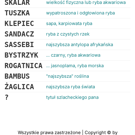
SKALAR
wielkość fizyczna lub ryba akwariowa
TUSZKA
wypatroszona i odgłowiona ryba
KLEPIEC
sapa, karpiowata ryba
SANDACZ
ryba z czystych rzek
SASSEBI
najszybsza antylopa afrykańska
BYSTRZYK
... czarny, ryba akwariowa
ROGATNICA
... jasnoplama, ryba morska
BAMBUS
"najszybsza" roślina
ŻAGLICA
najszybsza ryba świata
?
tytuł szlacheckiego pana
Wszystkie prawa zastrzeżone | Copyright © by