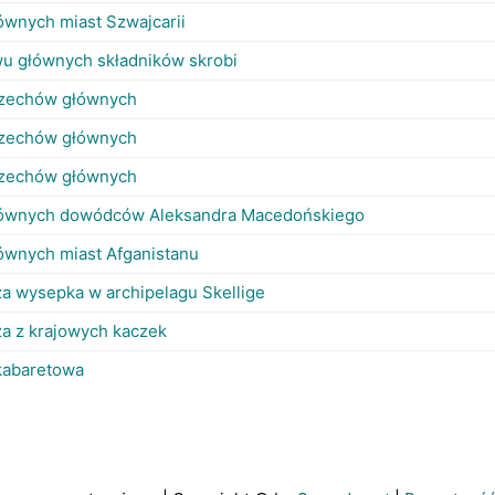
ównych miast Szwajcarii
wu głównych składników skrobi
rzechów głównych
rzechów głównych
rzechów głównych
łównych dowódców Aleksandra Macedońskiego
łównych miast Afganistanu
za wysepka w archipelagu Skellige
za z krajowych kaczek
kabaretowa