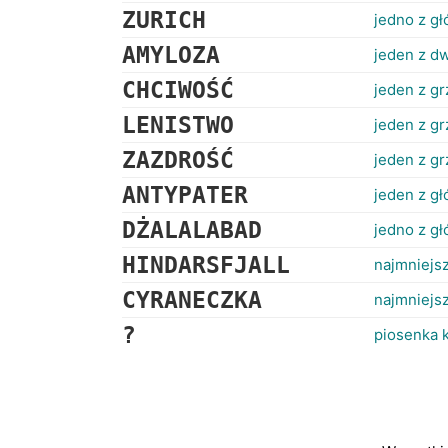
ZURICH
jedno z gł
AMYLOZA
jeden z d
CHCIWOŚĆ
jeden z g
LENISTWO
jeden z g
ZAZDROŚĆ
jeden z g
ANTYPATER
jeden z g
DŻALALABAD
jedno z g
HINDARSFJALL
najmniejs
CYRANECZKA
najmniejs
?
piosenka 