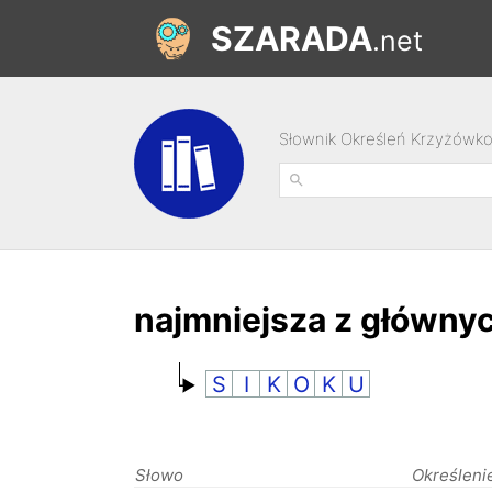
SZARADA
.net
Słownik Określeń Krzyżówk
najmniejsza z główny
S
I
K
O
K
U
Słowo
Określeni