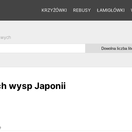
KRZYŻÓWKI
REBUSY
ŁAMIGŁÓWKI
owych
ch wysp Japonii
e