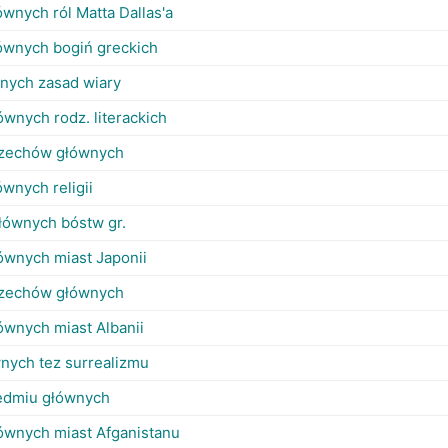
ównych ról Matta Dallas'a
łównych bogiń greckich
wnych zasad wiary
ównych rodz. literackich
rzechów głównych
ównych religii
głównych bóstw gr.
ównych miast Japonii
rzechów głównych
ównych miast Albanii
wnych tez surrealizmu
iedmiu głównych
łównych miast Afganistanu