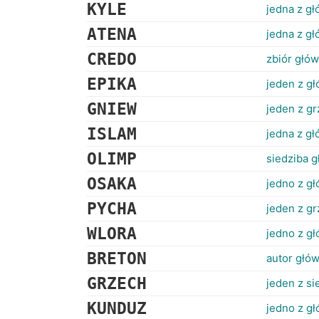
KYLE
jedna z gł
ATENA
jedna z g
CREDO
zbiór głó
EPIKA
jeden z gł
GNIEW
jeden z g
ISLAM
jedna z gł
OLIMP
siedziba 
OSAKA
jedno z gł
PYCHA
jeden z g
WLORA
jedno z gł
BRETON
autor głó
GRZECH
jeden z s
KUNDUZ
jedno z g