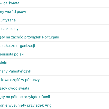
lwica świata
ony wśród psów
kurtyzana
je zakazany
ęty na zachód przylądek Portugalii
działacze organizacji
enisista polski
klnie
 znany Palestyńczyk
ciowa część w półtuszy
dzący owoc świata
ęty na północ przylądek Danii
udnie wysunięty przylądek Anglii