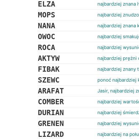
ELZA
najbardziej znana 
MOPS
najbardziej znudz
NANA
najbardziej znana 
OWOC
najbardziej smaku
ROCA
najbardziej wysuni
AKTYW
najbardziej prężni 
FIBAK
najbardziej znany t
SZEWC
ponoć najbardziej 
ARAFAT
Jasir, najbardziej
COMBER
najbardziej wartoś
DURIAN
najbardziej śmier
GRENEN
najbardziej wysuni
LIZARD
najbardziej na poł