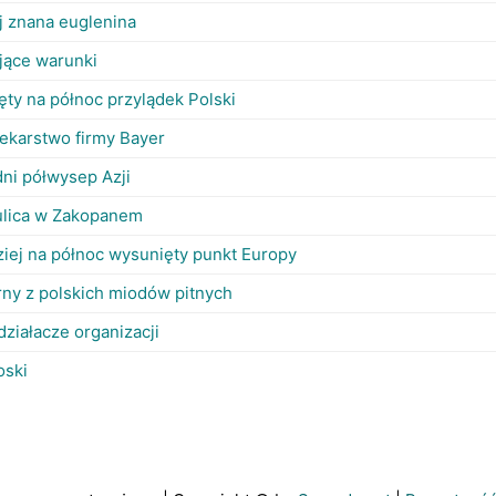
ej znana euglenina
ające warunki
ęty na północ przylądek Polski
lekarstwo firmy Bayer
ni półwysep Azji
 ulica w Zakopanem
ziej na północ wysunięty punkt Europy
rny z polskich miodów pitnych
działacze organizacji
oski