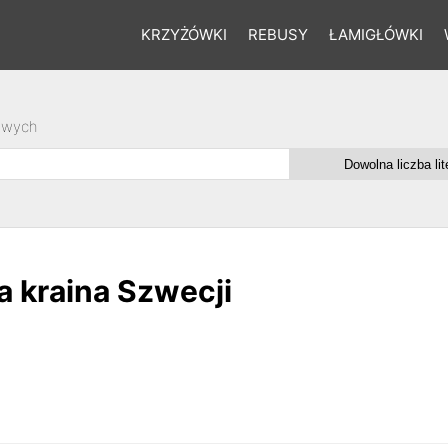
KRZYŻÓWKI
REBUSY
ŁAMIGŁÓWKI
owych
a kraina Szwecji