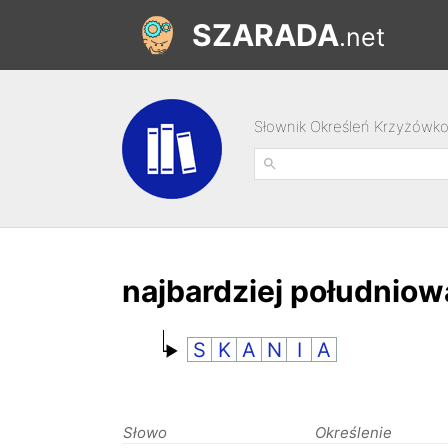
SZARADA
.net
Słownik Określeń Krzyżówk
najbardziej południow
S
K
A
N
I
A
Słowo
Określenie