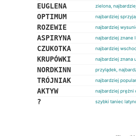
EUGLENA
zielona, najbardzi
OPTIMUM
najbardziej sprzyj
ROZEWIE
najbardziej wysuni
ASPIRYNA
najbardziej znane 
CZUKOTKA
najbardziej wschod
KRUPÓWKI
najbardziej znana
NORDKINN
przylądek, najbard
TRÓJNIAK
najbardziej popula
AKTYW
najbardziej prężni 
?
szybki taniec latyn