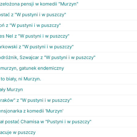
rzełożona pensji w komedii "Murzyn"
stać z "W pustyni i w puszczy"
oń z "W pustyni i w puszczy"
es Nel z "W pustyni i w puszczy"
rkowski z "W pustyni i w puszczy"
dróżnik, Szwajcar z "W pustyni i w puszczy"
. murzyn, gatunek endemiczny
 to biały, ni Murzyn.
ały Murzyn
raków" z "W pustyni i w puszczy"
nsjonarka z komedii 'Murzyn'
ał postać Chamisa w "Pustyni i w puszczy"
racuje w puszczy