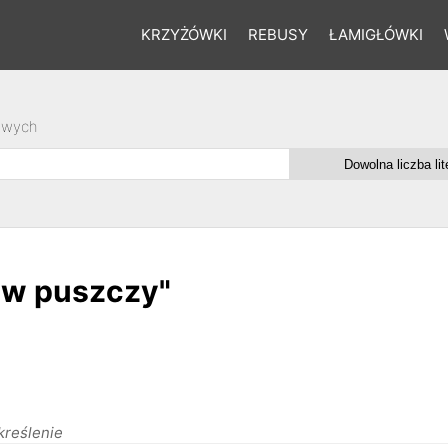
KRZYŻÓWKI
REBUSY
ŁAMIGŁÓWKI
owych
i w puszczy"
kreślenie