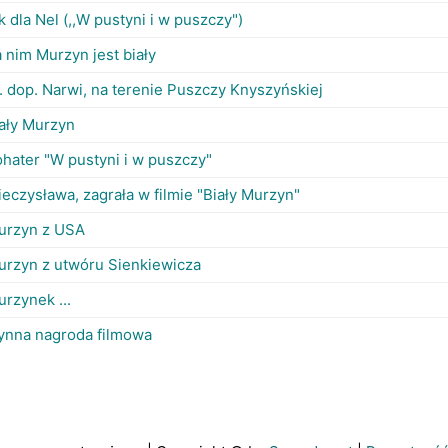
k dla Nel (,,W pustyni i w puszczy")
 nim Murzyn jest biały
. dop. Narwi, na terenie Puszczy Knyszyńskiej
ały Murzyn
hater "W pustyni i w puszczy"
eczysława, zagrała w filmie "Biały Murzyn"
urzyn z USA
urzyn z utwóru Sienkiewicza
rzynek ...
łynna nagroda filmowa