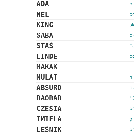
ADA
p
NEL
po
KING
sł
SABA
pi
STAŚ
Ta
LINDE
po
MAKAK
..
MULAT
ni
ABSURD
bi
BAOBAB
"K
CZESIA
pe
IMIELA
gr
LEŚNIK
p