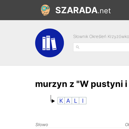
SZARADA
.net
Słownik Określeń Krzyżówk
murzyn z "W pustyni 
K
A
L
I
Słowo
O