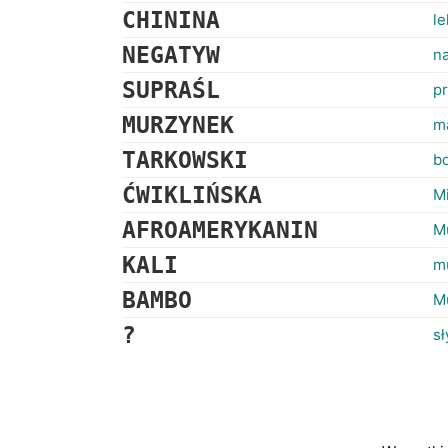
CHININA
le
NEGATYW
na
SUPRAŚL
pr
MURZYNEK
m
TARKOWSKI
bo
ĆWIKLIŃSKA
Mi
AFROAMERYKANIN
M
KALI
m
BAMBO
Mu
?
s