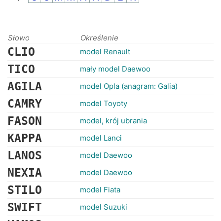
RANKINGI
Słowo
Określenie
CLIO
model Renault
TICO
mały model Daewoo
AGILA
model Opla (anagram: Galia)
CAMRY
model Toyoty
FASON
model, krój ubrania
KAPPA
model Lanci
LANOS
model Daewoo
NEXIA
model Daewoo
STILO
model Fiata
SWIFT
model Suzuki