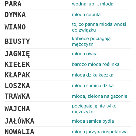
RANKINGI
PARA
wodna lub ... młoda
DYMKA
młoda cebula
to, co panna młoda wnosi
WIANO
do związku
kobiece pociągają
BIUSTY
mężczyzn
JAGNIĘ
młoda owca
KIEŁEK
bardzo młoda roślinka
KŁAPAK
młoda dzika kaczka
LOSZKA
młoda samica dzika
TRAWKA
młoda, zielona na gazonie
pociągają ją nie tylko
WAJCHA
mężczyźni
JAŁÓWKA
młoda samica bydła
NOWALIA
młoda jarzyna inspektowa