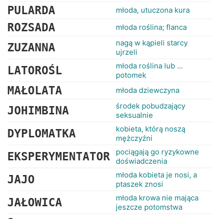
PULARDA
młoda, utuczona kura
ROZSADA
młoda roślina; flanca
nagą w kąpieli starcy
ZUZANNA
ujrzeli
młoda roślina lub ...
LATOROŚL
potomek
MAŁOLATA
młoda dziewczyna
środek pobudzający
JOHIMBINA
seksualnie
kobieta, którą noszą
DYPLOMATKA
mężczyźni
pociągają go ryzykowne
EKSPERYMENTATOR
doświadczenia
młoda kobieta je nosi, a
JAJO
ptaszek znosi
młoda krowa nie mająca
JAŁOWICA
jeszcze potomstwa