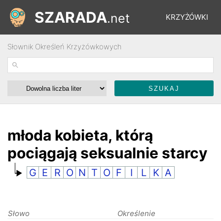
SZARADA
.net
KRZYŻÓWKI
Słownik Określeń Krzyżówkowych
REBUSY
ŁAMIGŁÓWKI
WYŚCIGI
młoda kobieta, którą
pociągają seksualnie starcy
SŁOWNIK
G
E
R
O
N
T
O
F
I
L
K
A
FORUM
Słowo
Określenie