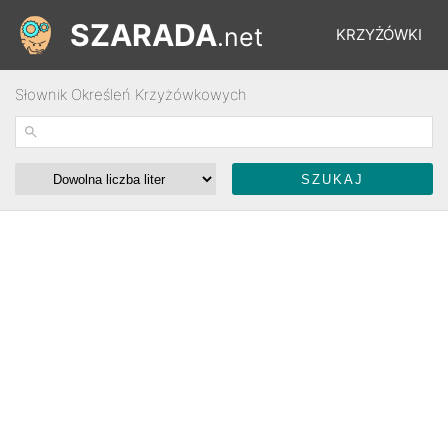
SZARADA
.net
KRZYŻÓWKI
Słownik Określeń Krzyżówkowych
REBUSY
ŁAMIGŁÓWKI
WYŚCIGI
SŁOWNIK
FORUM