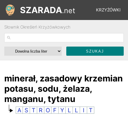
SZARADA
.net
KRZYŻÓWKI
Słownik Określeń Krzyżówkowych
REBUSY
ŁAMIGŁÓWKI
WYŚCIGI
minerał, zasadowy krzemian
potasu, sodu, żelaza,
SŁOWNIK
manganu, tytanu
A
S
T
R
O
F
Y
L
L
I
T
FORUM