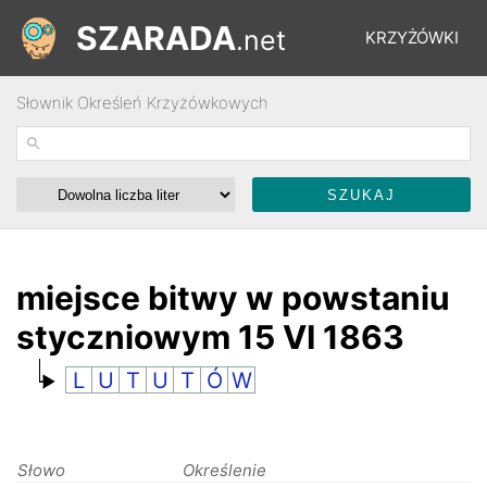
SZARADA
.net
KRZYŻÓWKI
Słownik Określeń Krzyżówkowych
REBUSY
ŁAMIGŁÓWKI
WYŚCIGI
miejsce bitwy w powstaniu
styczniowym 15 VI 1863
SŁOWNIK
L
U
T
U
T
Ó
W
FORUM
Słowo
Określenie