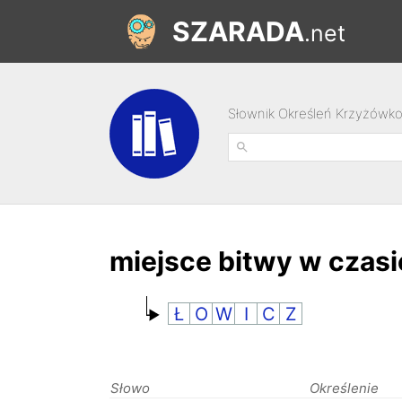
SZARADA
.net
Słownik Określeń Krzyżówk
miejsce bitwy w czasi
Ł
O
W
I
C
Z
Słowo
Określenie