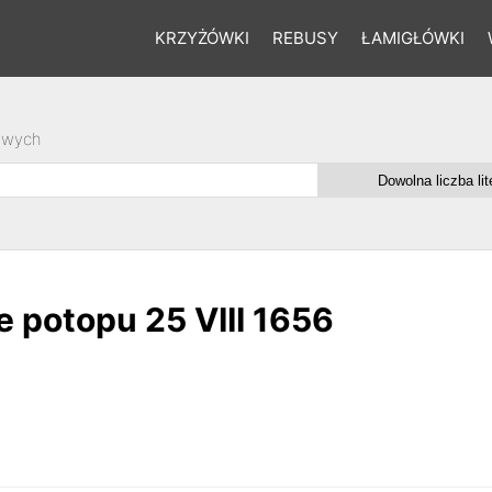
KRZYŻÓWKI
REBUSY
ŁAMIGŁÓWKI
owych
e potopu 25 VIII 1656