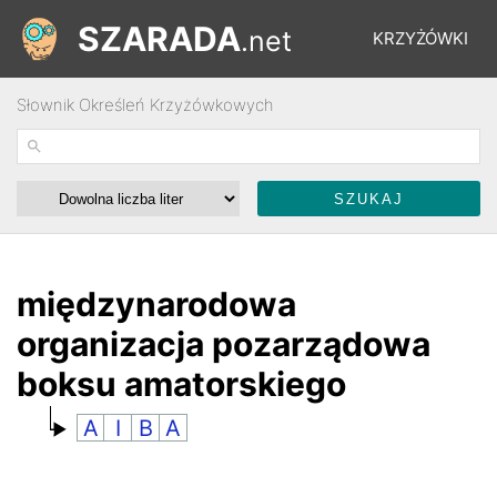
SZARADA
.net
KRZYŻÓWKI
Słownik Określeń Krzyżówkowych
REBUSY
ŁAMIGŁÓWKI
WYŚCIGI
międzynarodowa
organizacja pozarządowa
SŁOWNIK
boksu amatorskiego
A
I
B
A
FORUM