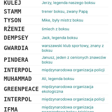
KULEJ
Jerzy, legenda naszego boksu
STAMM
trener boksu, zwany Papą
TYSON
Mike, były mistrz boksu
RŻENIE
śmiech z boksu
DEMPSEY
Jack, legenda boksu
warszawski klub sportowy, znany z
GWARDIA
boksu
Janusz, jeden z cenionych znawców
PINDERA
boksu
INTERPOL
międzynarodowa organizacja policji
MUHAMMAD
Ali, legenda boksu
międzynarodowa organizacja
GREENPEACE
ekologiczna
INTERPOL
międzynarodowa organizacja policji
międzynarodowa organizacja
IFMA
pozarządowa boksu tajskiego