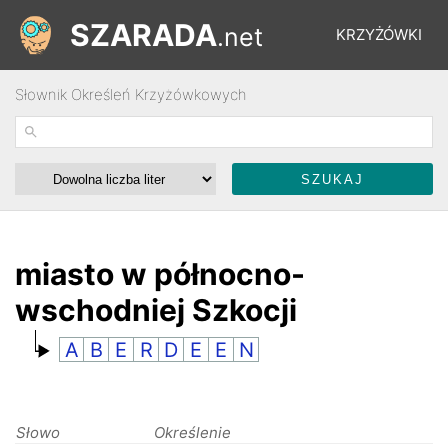
SZARADA
.net
KRZYŻÓWKI
Słownik Określeń Krzyżówkowych
REBUSY
ŁAMIGŁÓWKI
WYŚCIGI
miasto w północno-
wschodniej Szkocji
SŁOWNIK
A
B
E
R
D
E
E
N
FORUM
Słowo
Określenie