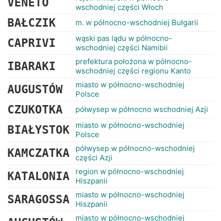
VENETO
wschodniej części Włoch
BAŁCZIK
m. w północno-wschodniej Bułgarii
wąski pas lądu w północno-
CAPRIVI
wschodniej części Namibii
prefektura położona w północno-
IBARAKI
wschodniej części regionu Kanto
miasto w północno-wschodniej
AUGUSTÓW
Polsce
CZUKOTKA
półwysep w północno wschodniej Azji
miasto w północno-wschodniej
BIAŁYSTOK
Polsce
półwysep w północno-wschodniej
KAMCZATKA
części Azji
region w północno-wschodniej
KATALONIA
Hiszpanii
miasto w północno-wschodniej
SARAGOSSA
Hiszpanii
miasto w północno-wschodniej