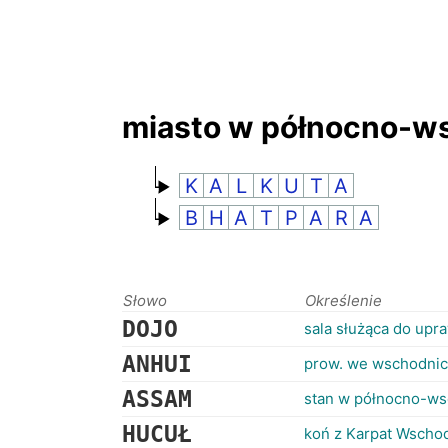
miasto w północno-ws
K
A
L
K
U
T
A
B
H
A
T
P
A
R
A
Słowo
Określenie
DOJO
sala służąca do upr
ANHUI
prow. we wschodnic
ASSAM
stan w północno-wsc
HUCUŁ
koń z Karpat Wscho