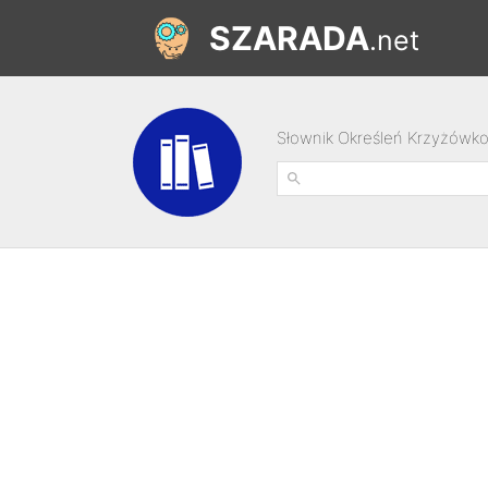
SZARADA
.net
Słownik Określeń Krzyżówk