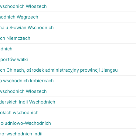
-wschodnich Włoszech
hodnich Węgrzech
lna u Słowian Wschodnich
ich Niemczech
odnich
portów walki
h Chinach, ośrodek administracyjny prowincji Jiangsu
na wschodnich kobiercach
-wschodnich Włoszech
derskich Indii Wschodnich
ciołach wschodnich
Południowo-Wschodnich
no-wschodnich Indii