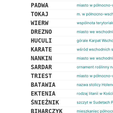
PADWA
miasto w północno
TOKAJ
m. w północno-wsc
WIERW
wspólnota terytoria
DREZNO
miasto we wschodn
HUCULI
górale Karpat Wsch
KARATE
wśród wschodnich s
NANKIN
miasto we wschodnic
SARDAR
ornament roślinny 
TRIEST
miasto w północno
BATAWIA
nazwa stolicy Holen
EKTENIA
rodzaj litanii w Koś
ŚNIEŻNIK
szczyt w Sudetach 
BIHARCZYK
mieszkaniec północ