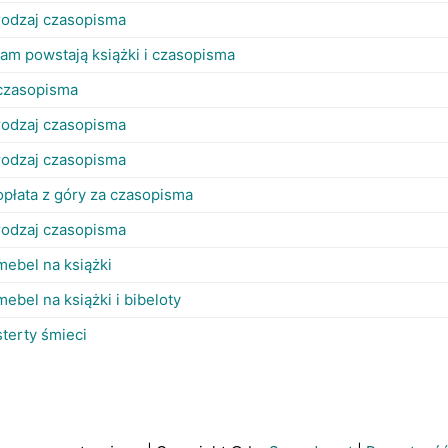
rodzaj czasopisma
tam powstają książki i czasopisma
czasopisma
rodzaj czasopisma
rodzaj czasopisma
opłata z góry za czasopisma
rodzaj czasopisma
mebel na książki
mebel na książki i bibeloty
sterty śmieci