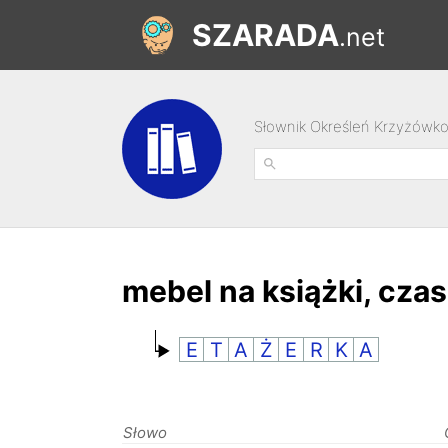
SZARADA
.net
Słownik Określeń Krzyżówk
mebel na książki, cza
E
T
A
Ż
E
R
K
A
Słowo