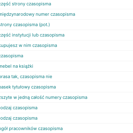
część strony czasopisma
międzynarodowy numer czasopisma
strony czasopisma (pot.)
część instytucji lub czasopisma
kupujesz w nim czasopisma
czasopisma
mebel na książki
prasa tak, czasopisma nie
pasek tytułowy czasopisma
zszyte w jedną całość numery czasopisma
rodzaj czasopisma
rodzaj czasopisma
ogół pracowników czasopisma