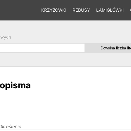
KRZYŻÓWKI
REBUSY
ŁAMIGŁÓWKI
owych
sopisma
Określenie