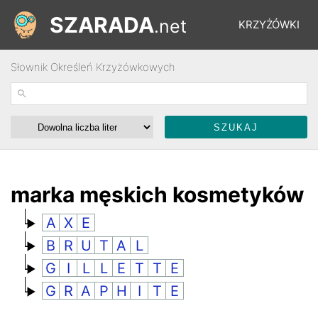
SZARADA
.net
KRZYŻÓWKI
Słownik Określeń Krzyżówkowych
REBUSY
ŁAMIGŁÓWKI
WYŚCIGI
marka męskich kosmetyków
A
X
E
SŁOWNIK
B
R
U
T
A
L
G
I
L
L
E
T
T
E
FORUM
G
R
A
P
H
I
T
E