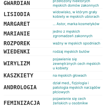
przełożony niektórych
GWARDIAN
męskich domów zakonnych
widowisko, w którym grały
LISIODIA
kobiety w męskich ubiorach
MARGARET
... Astor, marka kosmetyków
jedno z męskich
MARIANIE
zgromadzeń zakonnych
ROZPOREK
ważny w męskich spodniach
WIEDENKI
rodzaj męskich butów
pojawienie się
WIRYLIZM
zewnętrznych cech męskich
u kobiety
KASZKIETY
na męskich głowach
dział med., fizjologia i
ANDROLOGIA
patologia męskich narządów
płciowych
pojawienie się cech
FEMINIZACJA
żeńskich u osobnikw