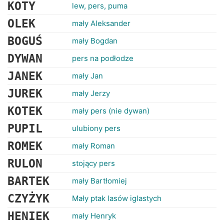
RANKINGI
KOTY
lew, pers, puma
OLEK
mały Aleksander
BOGUŚ
mały Bogdan
DYWAN
pers na podłodze
JANEK
mały Jan
JUREK
mały Jerzy
KOTEK
mały pers (nie dywan)
PUPIL
ulubiony pers
ROMEK
mały Roman
RULON
stojący pers
BARTEK
mały Bartłomiej
CZYŻYK
Mały ptak lasów iglastych
HENIEK
mały Henryk