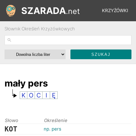
SZARADA
.net
KRZYŻÓWKI
Słownik Określeń Krzyżówkowych
REBUSY
ŁAMIGŁÓWKI
WYŚCIGI
mały pers
K
O
C
I
Ę
SŁOWNIK
FORUM
Słowo
Określenie
KOT
np. pers