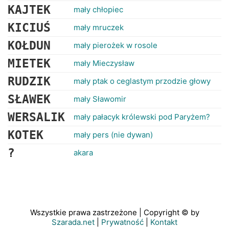
KAJTEK
mały chłopiec
KICIUŚ
mały mruczek
KOŁDUN
mały pierożek w rosole
MIETEK
mały Mieczysław
RUDZIK
mały ptak o ceglastym przodzie głowy
SŁAWEK
mały Sławomir
WERSALIK
mały pałacyk królewski pod Paryżem?
KOTEK
mały pers (nie dywan)
?
akara
Wszystkie prawa zastrzeżone | Copyright © by
Szarada.net
|
Prywatność
|
Kontakt