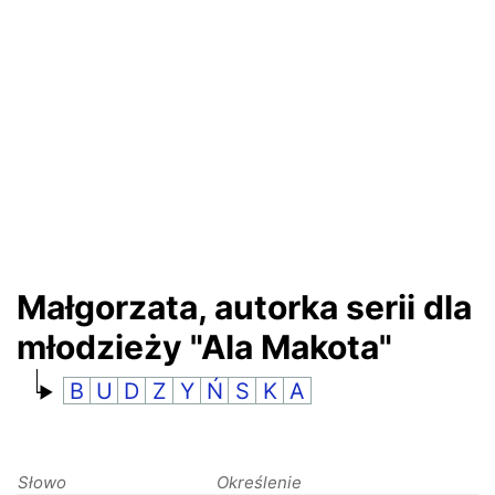
RANKINGI
Małgorzata, autorka serii dla
młodzieży "Ala Makota"
B
U
D
Z
Y
Ń
S
K
A
Słowo
Określenie