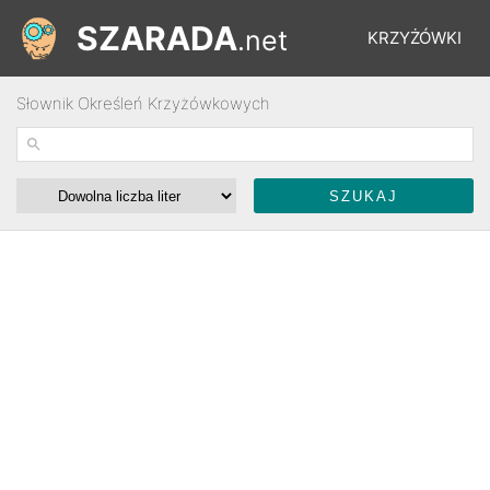
SZARADA
.net
KRZYŻÓWKI
Słownik Określeń Krzyżówkowych
REBUSY
ŁAMIGŁÓWKI
WYŚCIGI
SŁOWNIK
FORUM