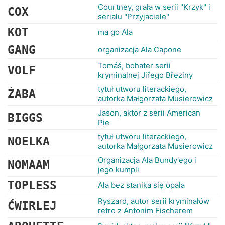
Courtney, grała w serii "Krzyk" i
COX
serialu "Przyjaciele"
KOT
ma go Ala
GANG
organizacja Ala Capone
Tomáš, bohater serii
VOLF
kryminalnej Jiřego Březiny
tytuł utworu literackiego,
ŻABA
autorka Małgorzata Musierowicz
Jason, aktor z serii American
BIGGS
Pie
tytuł utworu literackiego,
NOELKA
autorka Małgorzata Musierowicz
Organizacja Ala Bundy'ego i
NOMAAM
jego kumpli
TOPLESS
Ala bez stanika się opala
Ryszard, autor serii kryminałów
ĆWIRLEJ
retro z Antonim Fischerem