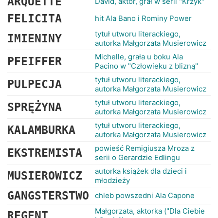
ARQUETTE
David, aktor, grał w serii "Krzyk"
FELICITA
hit Ala Bano i Rominy Power
tytuł utworu literackiego,
IMIENINY
autorka Małgorzata Musierowicz
Michelle, grała u boku Ala
PFEIFFER
Pacino w "Człowieku z blizną"
tytuł utworu literackiego,
PULPECJA
autorka Małgorzata Musierowicz
tytuł utworu literackiego,
SPRĘŻYNA
autorka Małgorzata Musierowicz
tytuł utworu literackiego,
KALAMBURKA
autorka Małgorzata Musierowicz
powieść Remigiusza Mroza z
EKSTREMISTA
serii o Gerardzie Edlingu
autorka książek dla dzieci i
MUSIEROWICZ
młodzieży
GANGSTERSTWO
chleb powszedni Ala Capone
Małgorzata, aktorka ("Dla Ciebie
REGENT