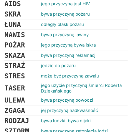
RANKINGI
AIDS
jego przyczyną jest HIV
SKRA
bywa przyczyną pożaru
ŁUNA
odległy blask pożaru
NAWIS
bywa przyczyną lawiny
POŻAR
jego przyczyną bywa iskra
SKAZA
bywa przyczyną reklamacji
STRAŻ
jedzie do pożaru
STRES
może być przyczyną zawału
jego użycie przyczyną śmierci Roberta
TASER
Dziekańskiego
ULEWA
bywa przyczyną powodzi
ZGAGA
jej przyczyną nadkwaśność
RODZAJ
bywa ludzki, bywa nijaki
SZTORM
bywa przyczyną zatonięcia łodzi