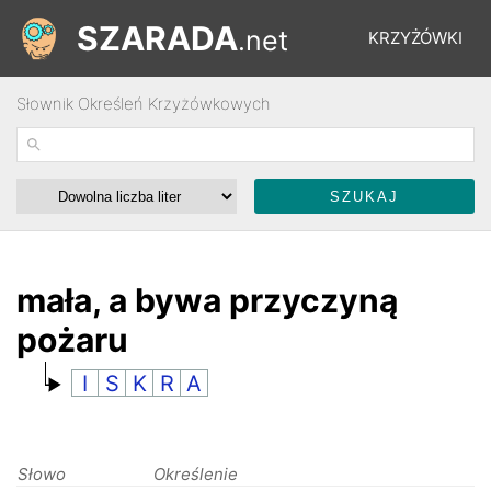
SZARADA
.net
KRZYŻÓWKI
Słownik Określeń Krzyżówkowych
REBUSY
ŁAMIGŁÓWKI
WYŚCIGI
mała, a bywa przyczyną
pożaru
SŁOWNIK
I
S
K
R
A
FORUM
Słowo
Określenie