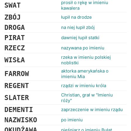
RANKINGI
prosił o rękę w imieniu
SWAT
kawalera
ZBÓJ
łupił na drodze
DROGA
na niej łupił zbój
PIRAT
dawniej łupił statki
RZECZ
nazywana po imieniu
rzeka w imieniu polskiej
WISŁA
noblistki
aktorka amerykańska o
FARROW
imieniu Mia
REGENT
rządzi w imieniu króla
Christian, grał w "Imieniu
SLATER
róży"
DEMENTI
zaprzeczenie w imieniu rządu
NAZWISKO
po imieniu
OKUDŻAWA
pieśniarz o imieniu Bułat