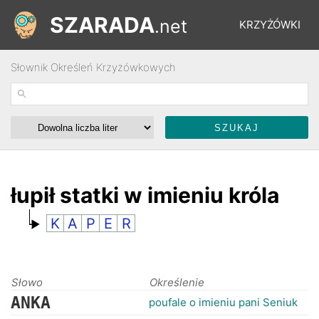
SZARADA
.net
KRZYŻÓWKI
Słownik Określeń Krzyżówkowych
REBUSY
ŁAMIGŁÓWKI
WYŚCIGI
łupił statki w imieniu króla
K
A
P
E
R
SŁOWNIK
FORUM
Słowo
Określenie
ANKA
poufale o imieniu pani Seniuk