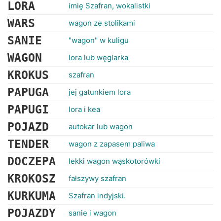
RANKINGI
LORA
imię Szafran, wokalistki
WARS
wagon ze stolikami
SANIE
"wagon" w kuligu
WAGON
lora lub węglarka
KROKUS
szafran
PAPUGA
jej gatunkiem lora
PAPUGI
lora i kea
POJAZD
autokar lub wagon
TENDER
wagon z zapasem paliwa
DOCZEPA
lekki wagon wąskotorówki
KROKOSZ
fałszywy szafran
KURKUMA
Szafran indyjski.
POJAZDY
sanie i wagon