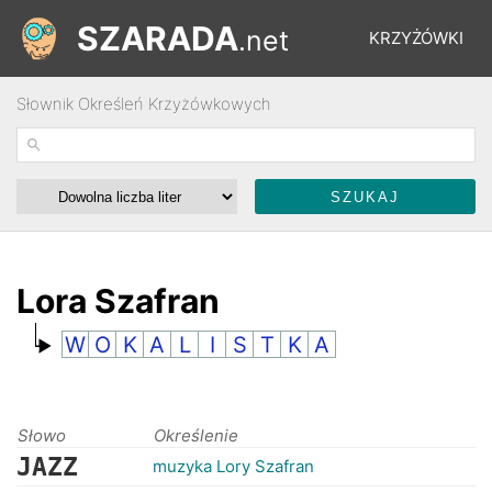
SZARADA
.net
KRZYŻÓWKI
Słownik Określeń Krzyżówkowych
REBUSY
ŁAMIGŁÓWKI
WYŚCIGI
Lora Szafran
W
O
K
A
L
I
S
T
K
A
SŁOWNIK
FORUM
Słowo
Określenie
JAZZ
muzyka Lory Szafran