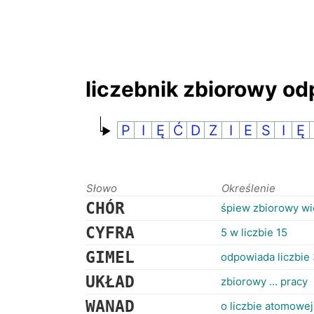
liczebnik zbiorowy od
P
I
Ę
Ć
D
Z
I
E
S
I
Ę
Słowo
Określenie
CHÓR
śpiew zbiorowy w
CYFRA
5 w liczbie 15
GIMEL
odpowiada liczbie
UKŁAD
zbiorowy ... pracy
WANAD
o liczbie atomowej