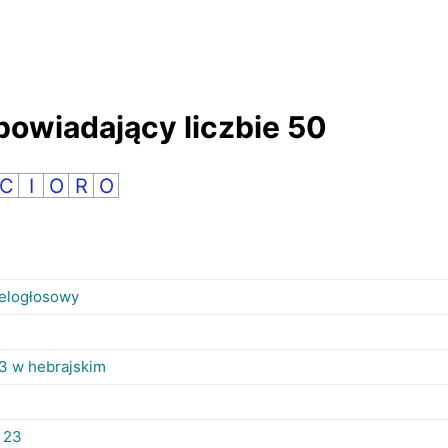
powiadający liczbie 50
C
I
O
R
O
ielogłosowy
 3 w hebrajskim
 23