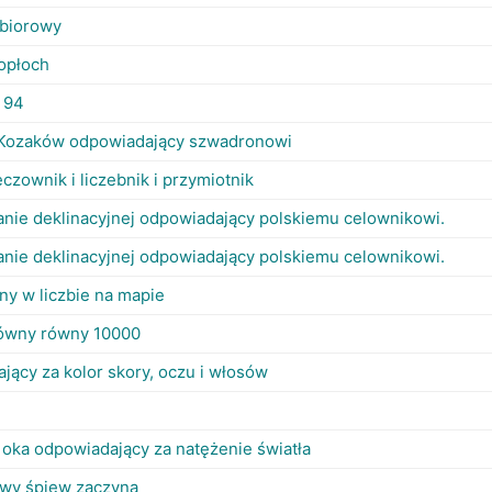
zbiorowy
popłoch
 94
 Kozaków odpowiadający szwadronowi
czownik i liczebnik i przymiotnik
nie deklinacyjnej odpowiadający polskiemu celownikowi.
nie deklinacyjnej odpowiadający polskiemu celownikowi.
ny w liczbie na mapie
główny równy 10000
jący za kolor skory, oczu i włosów
 oka odpowiadający za natężenie światła
owy śpiew zaczyna