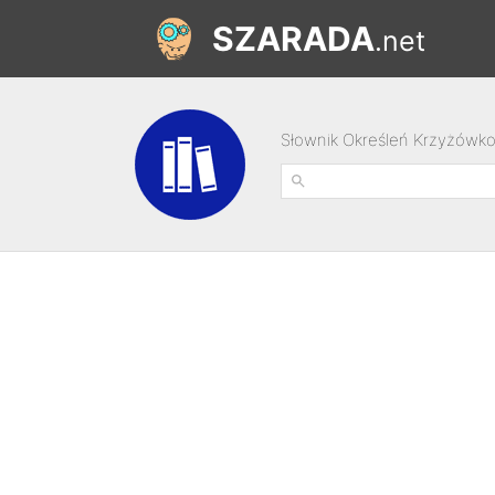
SZARADA
.net
Słownik Określeń Krzyżówk