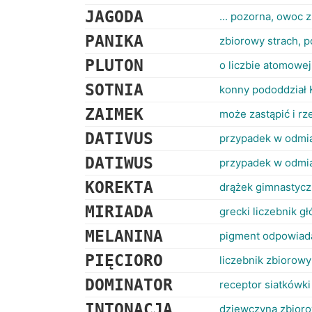
JAGODA
... pozorna, owoc 
PANIKA
zbiorowy strach, 
PLUTON
o liczbie atomowej
SOTNIA
konny pododdział
ZAIMEK
może zastąpić i rze
DATIVUS
przypadek w odmia
DATIWUS
przypadek w odmia
KOREKTA
drążek gimnastycz
MIRIADA
grecki liczebnik 
MELANINA
pigment odpowiada
PIĘCIORO
liczebnik zbiorowy
DOMINATOR
receptor siatkówki
INTONACJA
dziewczyna zbior