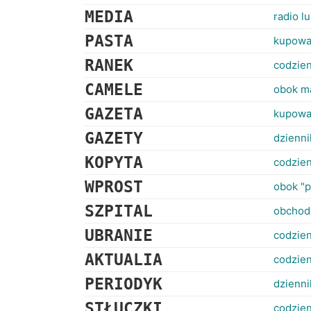
MEDIA
radio l
PASTA
kupowa
RANEK
codzien
CAMELE
obok ma
GAZETA
kupowa
GAZETY
dzienni
KOPYTA
codzien
WPROST
obok "p
SZPITAL
obchod
UBRANIE
codzien
AKTUALIA
codzie
PERIODYK
dzienni
STŁUCZKI
codzien