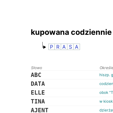
kupowana codziennie
P
R
A
S
A
Słowo
Określ
ABC
hiszp. 
DATA
codzien
ELLE
obok "T
TINA
w kiosk
AJENT
dzierża