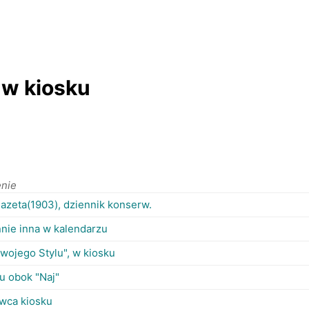
 w kiosku
enie
gazeta(1903), dziennik konserw.
nie inna w kalendarzu
wojego Stylu", w kiosku
u obok "Naj"
wca kiosku