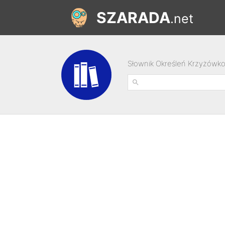
SZARADA
.net
Słownik Określeń Krzyżówk