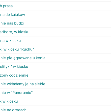
ub prasa
na do kajaków
nie nas budzi
rlboro, w kiosku
na w kiosku
ki w kiosku "Ruchu"
nie pielęgnowane u konia
olityki" w kiosku
zony codziennie
nie wkładamy je na siebie
nnie w "Panoramie"
k w kiosku
nie na drogach