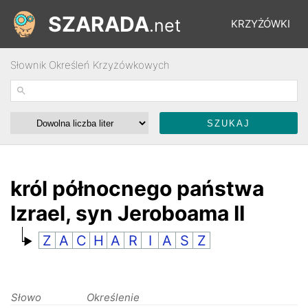
SZARADA
.net
KRZYŻÓWKI
Słownik Określeń Krzyżówkowych
REBUSY
ŁAMIGŁÓWKI
WYŚCIGI
król północnego państwa
Izrael, syn Jeroboama II
SŁOWNIK
Z
A
C
H
A
R
I
A
S
Z
FORUM
Słowo
Określenie