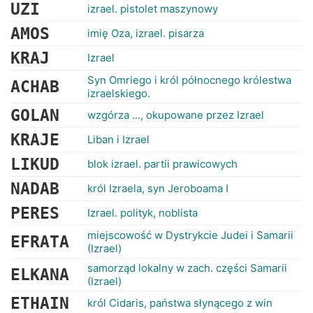
RANKINGI
UZI
izrael. pistolet maszynowy
AMOS
imię Oza, izrael. pisarza
KRAJ
Izrael
Syn Omriego i król północnego królestwa
ACHAB
izraelskiego.
GOLAN
wzgórza ..., okupowane przez Izrael
KRAJE
Liban i Izrael
LIKUD
blok izrael. partii prawicowych
NADAB
król Izraela, syn Jeroboama I
PERES
Izrael. polityk, noblista
miejscowość w Dystrykcie Judei i Samarii
EFRATA
(Izrael)
samorząd lokalny w zach. części Samarii
ELKANA
(Izrael)
ETHAIN
król Cidaris, państwa słynącego z win