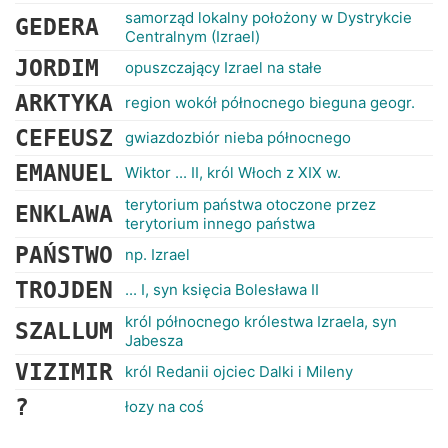
samorząd lokalny położony w Dystrykcie
GEDERA
Centralnym (Izrael)
JORDIM
opuszczający Izrael na stałe
ARKTYKA
region wokół północnego bieguna geogr.
CEFEUSZ
gwiazdozbiór nieba północnego
EMANUEL
Wiktor ... II, król Włoch z XIX w.
terytorium państwa otoczone przez
ENKLAWA
terytorium innego państwa
PAŃSTWO
np. Izrael
TROJDEN
... I, syn księcia Bolesława II
król północnego królestwa Izraela, syn
SZALLUM
Jabesza
VIZIMIR
król Redanii ojciec Dalki i Mileny
?
łozy na coś