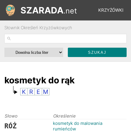
SZARADA
.net
KRZYŻÓWKI
Słownik Określeń Krzyżówkowych
REBUSY
ŁAMIGŁÓWKI
WYŚCIGI
kosmetyk do rąk
K
R
E
M
SŁOWNIK
FORUM
Słowo
Określenie
kosmetyk do malowania
RÓŻ
rumieńców