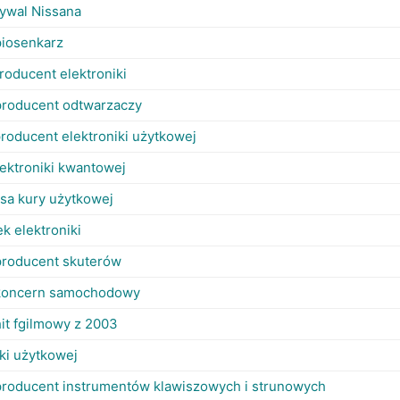
rywal Nissana
piosenkarz
roducent elektroniki
producent odtwarzaczy
producent elektroniki użytkowej
lektroniki kwantowej
 rasa kury użytkowej
k elektroniki
producent skuterów
 koncern samochodowy
hit fgilmowy z 2003
iki użytkowej
producent instrumentów klawiszowych i strunowych