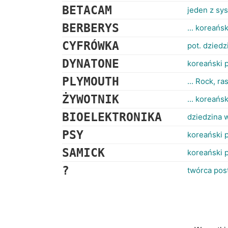
BETACAM
jeden z sy
BERBERYS
... koreańs
CYFRÓWKA
pot. dziedz
DYNATONE
koreański 
PLYMOUTH
... Rock, r
ŻYWOTNIK
... koreańsk
BIOELEKTRONIKA
dziedzina w
PSY
koreański 
SAMICK
koreański 
?
twórca pos