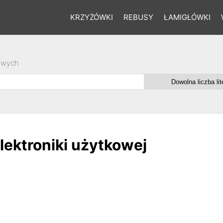
KRZYŻÓWKI
REBUSY
ŁAMIGŁÓWKI
owych
lektroniki użytkowej