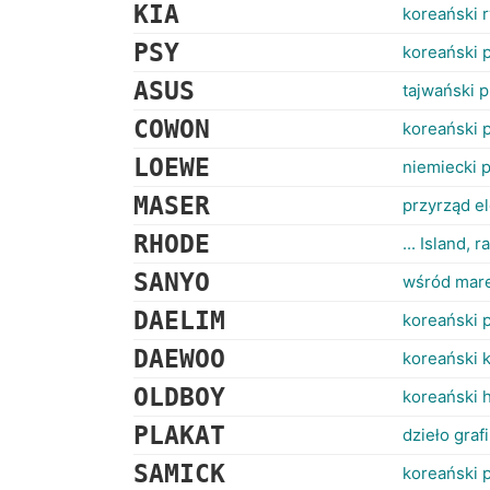
KIA
koreański 
PSY
koreański 
ASUS
tajwański p
COWON
koreański 
LOEWE
niemiecki 
MASER
przyrząd e
RHODE
... Island,
SANYO
wśród mare
DAELIM
koreański 
DAEWOO
koreański
OLDBOY
koreański 
PLAKAT
dzieło graf
SAMICK
koreański 