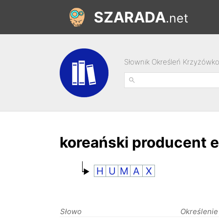
SZARADA
.net
Słownik Określeń Krzyżówk
koreański producent e
H
U
M
A
X
Słowo
Określenie