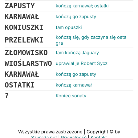
ZAPUSTY
kończą karnawał; ostatki
KARNAWAŁ
kończą go zapusty
KONIUSZKI
tam opuszki
kończą się, gdy zaczyna się osta
PRZELEWKI
gra
ZŁOMOWISKO
tam kończą Jaguary
WIOŚLARSTWO
uprawiał je Robert Sycz
KARNAWAŁ
kończą go zapusty
OSTATKI
kończą karnawał
?
Koniec sonaty
Wszystkie prawa zastrzeżone | Copyright © by
Szarada.net
|
Prywatność
|
Kontakt