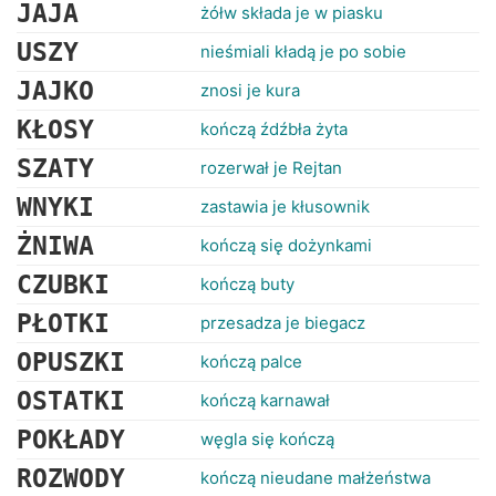
RANKINGI
JAJA
żółw składa je w piasku
USZY
nieśmiali kładą je po sobie
JAJKO
znosi je kura
KŁOSY
kończą źdźbła żyta
SZATY
rozerwał je Rejtan
WNYKI
zastawia je kłusownik
ŻNIWA
kończą się dożynkami
CZUBKI
kończą buty
PŁOTKI
przesadza je biegacz
OPUSZKI
kończą palce
OSTATKI
kończą karnawał
POKŁADY
węgla się kończą
ROZWODY
kończą nieudane małżeństwa