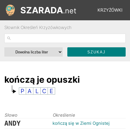
SZARADA
.net
KRZYŻÓWKI
Słownik Określeń Krzyżówkowych
REBUSY
ŁAMIGŁÓWKI
WYŚCIGI
kończą je opuszki
P
A
L
C
E
SŁOWNIK
FORUM
Słowo
Określenie
ANDY
kończą się w Ziemi Ognistej