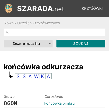
SZARADA
.net
KRZYŻÓWKI
Słownik Określeń Krzyżówkowych
REBUSY
ŁAMIGŁÓWKI
WYŚCIGI
końcówka odkurzacza
S
S
A
W
K
A
SŁOWNIK
FORUM
Słowo
Określenie
OGON
końcówka bimbru