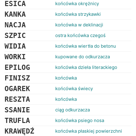
RANKINGI
ESICA
końcówka okrężnicy
KANKA
końcówka strzykawki
NACJA
końcówka w deklinacji
SZPIC
ostra końcówka czegoś
WIDIA
końcówka wiertła do betonu
WORKI
kupowane do odkurzacza
EPILOG
końcówka dzieła literackiego
FINISZ
końcówka
OGAREK
końcówka świecy
RESZTA
końcówka
SSANIE
ciąg odkurzacza
TRUFLA
końcówka psiego nosa
KRAWĘDŹ
końcówka płaskiej powierzchni