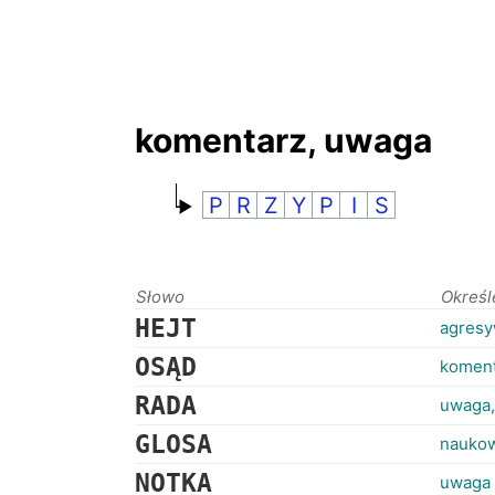
komentarz, uwaga
P
R
Z
Y
P
I
S
Słowo
Określ
HEJT
agresy
OSĄD
koment
RADA
uwaga,
GLOSA
naukow
NOTKA
uwaga 