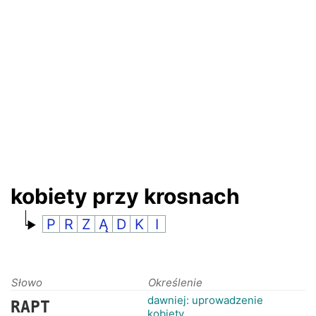
RANKINGI
kobiety przy krosnach
P
R
Z
Ą
D
K
I
Słowo
Określenie
dawniej: uprowadzenie
RAPT
kobiety