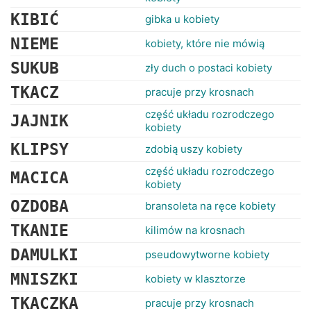
KIBIĆ
gibka u kobiety
NIEME
kobiety, które nie mówią
SUKUB
zły duch o postaci kobiety
TKACZ
pracuje przy krosnach
część układu rozrodczego
JAJNIK
kobiety
KLIPSY
zdobią uszy kobiety
część układu rozrodczego
MACICA
kobiety
OZDOBA
bransoleta na ręce kobiety
TKANIE
kilimów na krosnach
DAMULKI
pseudowytworne kobiety
MNISZKI
kobiety w klasztorze
TKACZKA
pracuje przy krosnach