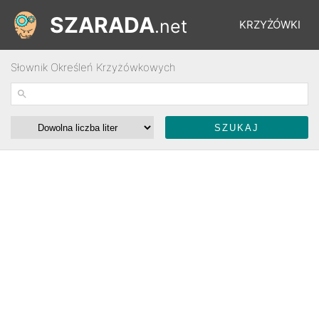
SZARADA
.net
KRZYŻÓWKI
Słownik Określeń Krzyżówkowych
REBUSY
ŁAMIGŁÓWKI
WYŚCIGI
SŁOWNIK
FORUM