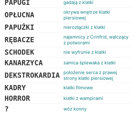
PAPUGI
gadają z klatki
okrywa wnętrze klatki
OPŁUCNA
piersiowej
PAPUŻKI
nierozłączki z klatki
najemnicy z Crinfrid, walczący
RĘBACZE
z potworami
SCHODEK
nie wyfrunie z klatki
KANARZYCA
samica śpiewaka z klatki
położenie serca z prawej
DEKSTROKARDIA
strony klatki piersiowej
KADRY
klatki filmowe
HORROR
klatki z wampirami
?
wóz konny