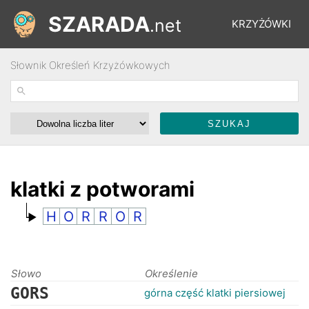
SZARADA
.net
KRZYŻÓWKI
Słownik Określeń Krzyżówkowych
REBUSY
ŁAMIGŁÓWKI
WYŚCIGI
klatki z potworami
H
O
R
R
O
R
SŁOWNIK
FORUM
Słowo
Określenie
GORS
górna część klatki piersiowej