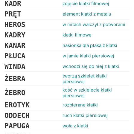
RANKINGI
KADR
zdjęcie klatki filmowej
PRĘT
element klatki z metalu
HEROS
w mitach walczył z potworami
KADRY
klatki filmowe
KANAR
nasionka dla ptaka z klatki
PŁUCA
w jamie klatki piersiowej
WINDA
wchodzi się do niej z klatki
tworzą szkielet klatki
ŻEBRA
piersiowej
kość w szkielecie klatki
ŻEBRO
piersiowej
EROTYK
rozbierane klatki
ODDECH
ruch klatki piersiowej
PAPUGA
woła z klatki