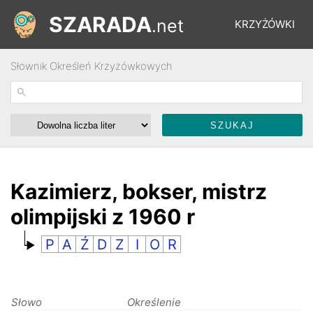
SZARADA
.net
KRZYŻÓWKI
Słownik Określeń Krzyżówkowych
REBUSY
ŁAMIGŁÓWKI
WYŚCIGI
Kazimierz, bokser, mistrz
olimpijski z 1960 r
SŁOWNIK
P
A
Ź
D
Z
I
O
R
FORUM
Słowo
Określenie