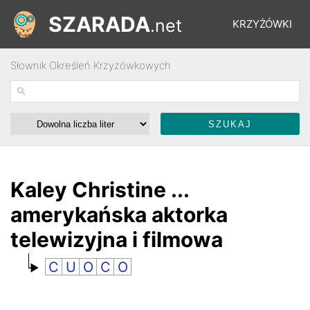
SZARADA
.net
KRZYŻÓWKI
Słownik Określeń Krzyżówkowych
REBUSY
ŁAMIGŁÓWKI
WYŚCIGI
Kaley Christine ...
amerykańska aktorka
SŁOWNIK
telewizyjna i filmowa
C
U
O
C
O
FORUM