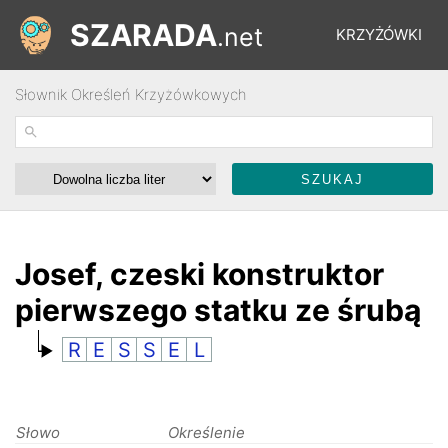
SZARADA
.net
KRZYŻÓWKI
Słownik Określeń Krzyżówkowych
REBUSY
ŁAMIGŁÓWKI
WYŚCIGI
Josef, czeski konstruktor
pierwszego statku ze śrubą
SŁOWNIK
R
E
S
S
E
L
FORUM
Słowo
Określenie