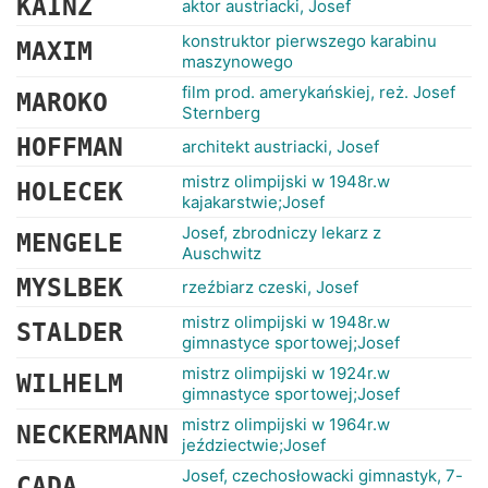
KAINZ
aktor austriacki, Josef
konstruktor pierwszego karabinu
MAXIM
maszynowego
film prod. amerykańskiej, reż. Josef
MAROKO
Sternberg
HOFFMAN
architekt austriacki, Josef
mistrz olimpijski w 1948r.w
HOLECEK
kajakarstwie;Josef
Josef, zbrodniczy lekarz z
MENGELE
Auschwitz
MYSLBEK
rzeźbiarz czeski, Josef
mistrz olimpijski w 1948r.w
STALDER
gimnastyce sportowej;Josef
mistrz olimpijski w 1924r.w
WILHELM
gimnastyce sportowej;Josef
mistrz olimpijski w 1964r.w
NECKERMANN
jeździectwie;Josef
Josef, czechosłowacki gimnastyk, 7-
CADA