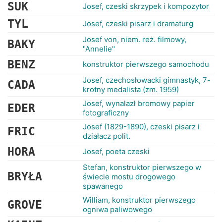
RANKINGI
SUK
Josef, czeski skrzypek i kompozytor
TYL
Josef, czeski pisarz i dramaturg
Josef von, niem. reż. filmowy,
BAKY
"Annelie"
BENZ
konstruktor pierwszego samochodu
Josef, czechosłowacki gimnastyk, 7-
CADA
krotny medalista (zm. 1959)
Josef, wynalazł bromowy papier
EDER
fotograficzny
Josef (1829-1890), czeski pisarz i
FRIC
działacz polit.
HORA
Josef, poeta czeski
Stefan, konstruktor pierwszego w
BRYŁA
świecie mostu drogowego
spawanego
William, konstruktor pierwszego
GROVE
ogniwa paliwowego