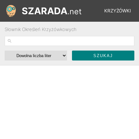
SZARADA
.net
KRZYŻÓWKI
Słownik Określeń Krzyżówkowych
REBUSY
ŁAMIGŁÓWKI
WYŚCIGI
SŁOWNIK
FORUM