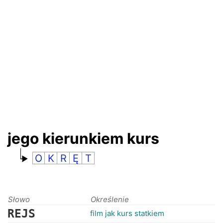
RANKINGI
jego kierunkiem kurs
O
K
R
Ę
T
Słowo
Określenie
REJS
film jak kurs statkiem