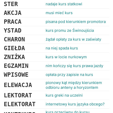
STER
nadaje kurs statkowi
AKCJA
musi mieć kurs
PRACA
pisana pod kierunkiem promotora
YSTAD
kurs promu ze Świnoujścia
CHARON
żądał opłaty za kurs w zaświaty
GIEŁDA
na niej spada kurs
ZNIŻKA
kurs w locie nurkowym
EGZAMIN
nim kończy się kurs prawa jazdy
WPISOWE
opłata przy zapisie na kurs
pionowy kąt między kierunkiem
ELEWACJA
odbioru anteny a horyzontem
LEKTORAT
kurs greki na uczelni
ELEKTORAT
internetowy kurs języka obcego?
kurs przeciwny do kursu