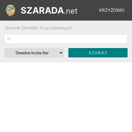
SZARADA
.net
KRZYŻÓWKI
Słownik Określeń Krzyżówkowych
REBUSY
ŁAMIGŁÓWKI
WYŚCIGI
SŁOWNIK
FORUM