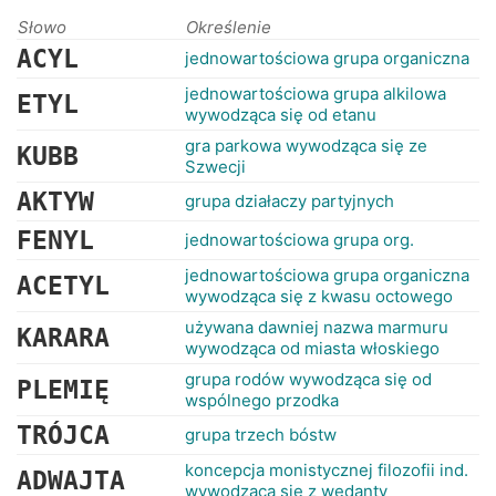
Słowo
Określenie
ACYL
jednowartościowa grupa organiczna
jednowartościowa grupa alkilowa
ETYL
wywodząca się od etanu
gra parkowa wywodząca się ze
KUBB
Szwecji
AKTYW
grupa działaczy partyjnych
FENYL
jednowartościowa grupa org.
jednowartościowa grupa organiczna
ACETYL
wywodząca się z kwasu octowego
używana dawniej nazwa marmuru
KARARA
wywodząca od miasta włoskiego
grupa rodów wywodząca się od
PLEMIĘ
wspólnego przodka
TRÓJCA
grupa trzech bóstw
koncepcja monistycznej filozofii ind.
ADWAJTA
wywodząca się z wedanty