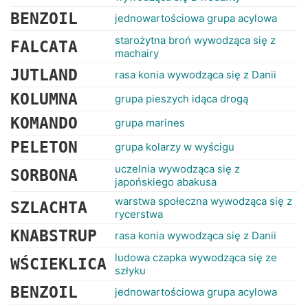
BENZOIL
jednowartościowa grupa acylowa
starożytna broń wywodząca się z
FALCATA
machairy
JUTLAND
rasa konia wywodząca się z Danii
KOLUMNA
grupa pieszych idąca drogą
KOMANDO
grupa marines
PELETON
grupa kolarzy w wyścigu
uczelnia wywodząca się z
SORBONA
japońskiego abakusa
warstwa społeczna wywodząca się z
SZLACHTA
rycerstwa
KNABSTRUP
rasa konia wywodząca się z Danii
ludowa czapka wywodząca się ze
WŚCIEKLICA
szłyku
BENZOIL
jednowartościowa grupa acylowa