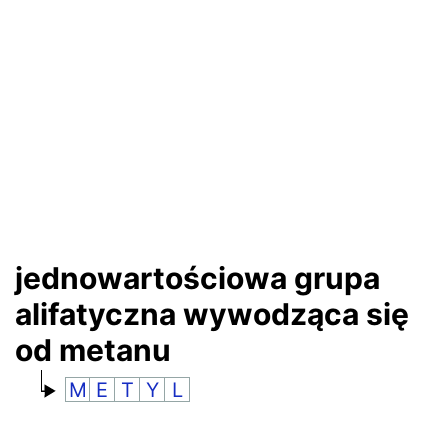
RANKINGI
jednowartościowa grupa
alifatyczna wywodząca się
od metanu
M
E
T
Y
L