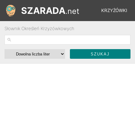
SZARADA
.net
KRZYŻÓWKI
Słownik Określeń Krzyżówkowych
REBUSY
ŁAMIGŁÓWKI
WYŚCIGI
SŁOWNIK
FORUM