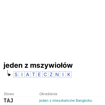
RANKINGI
jeden z mszywiołów
S
I
A
T
E
C
Z
N
I
K
Słowo
Określenie
TAJ
jeden z mieszkańców Bangkoku