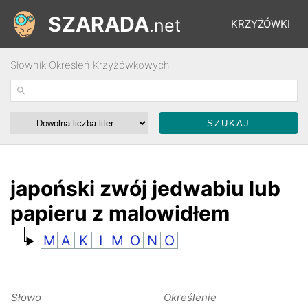
SZARADA
.net
KRZYŻÓWKI
Słownik Określeń Krzyżówkowych
REBUSY
ŁAMIGŁÓWKI
WYŚCIGI
japoński zwój jedwabiu lub
papieru z malowidłem
SŁOWNIK
M
A
K
I
M
O
N
O
FORUM
Słowo
Określenie