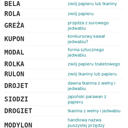
RANKINGI
BELA
zwój papieru lub tkaniny
ROLA
zwój papieru
przędza z surowego
GREŻA
jedwabiu
konkursowy kawał
KUPON
jedwabiu?
forma sztucznego
MODAL
jedwabiu
ROLKA
zwój papieru toaletowego
RULON
zwój tkaniny lub papieru
dawna tkanina z wełny i
DROJET
jedwabiu
japoński parawan z
SIODZI
papieru
DROGIET
tkanina z wełny i jedwabiu
handlowa nazwa
MODYLON
puszystej przędzy