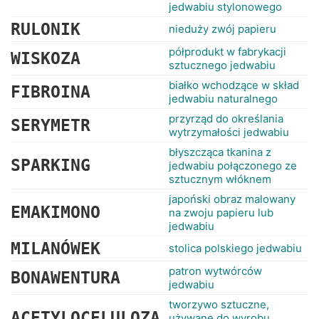
jedwabiu stylonowego
RULONIK
nieduży zwój papieru
półprodukt w fabrykacji
WISKOZA
sztucznego jedwabiu
białko wchodzące w skład
FIBROINA
jedwabiu naturalnego
przyrząd do określania
SERYMETR
wytrzymałości jedwabiu
błyszcząca tkanina z
SPARKING
jedwabiu połączonego ze
sztucznym włóknem
japoński obraz malowany
EMAKIMONO
na zwoju papieru lub
jedwabiu
MILANÓWEK
stolica polskiego jedwabiu
patron wytwórców
BONAWENTURA
jedwabiu
tworzywo sztuczne,
ACETYLOCELULOZA
używane do wyrobu